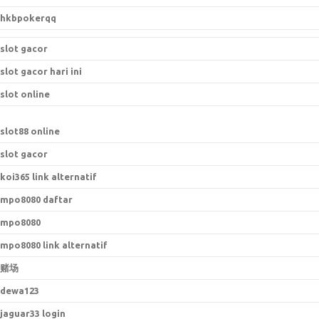
hkbpokerqq
slot gacor
slot gacor hari ini
slot online
slot88 online
slot gacor
koi365 link alternatif
mpo8080 daftar
mpo8080
mpo8080 link alternatif
赌场
dewa123
jaguar33 login