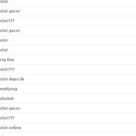
slot
slot gacor
slot777
slot gacor
slot
slot
rtp live
slot777
slot depo 5k
mahjong
sbobet
slot gacor
slot777
slot online