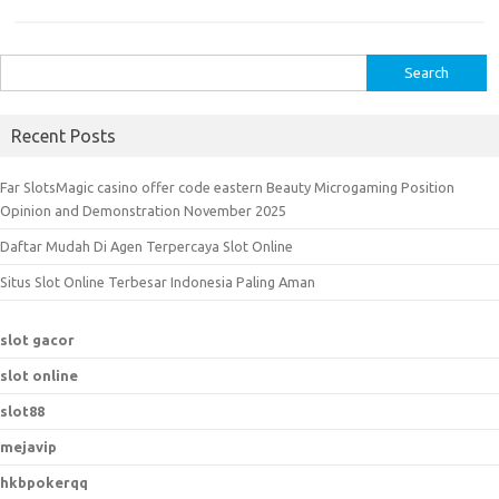
S
e
a
Recent Posts
r
c
Far SlotsMagic casino offer code eastern Beauty Microgaming Position
h
Opinion and Demonstration November 2025
f
Daftar Mudah Di Agen Terpercaya Slot Online
o
r
Situs Slot Online Terbesar Indonesia Paling Aman
:
slot gacor
slot online
slot88
mejavip
hkbpokerqq