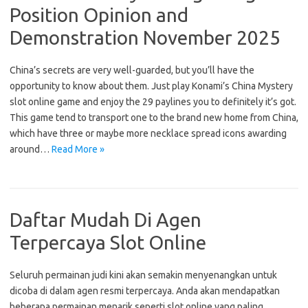
Position Opinion and
Demonstration November 2025
China’s secrets are very well-guarded, but you’ll have the
opportunity to know about them. Just play Konami’s China Mystery
slot online game and enjoy the 29 paylines you to definitely it’s got.
This game tend to transport one to the brand new home from China,
which have three or maybe more necklace spread icons awarding
around…
Read More »
Daftar Mudah Di Agen
Terpercaya Slot Online
Seluruh permainan judi kini akan semakin menyenangkan untuk
dicoba di dalam agen resmi terpercaya. Anda akan mendapatkan
beberapa permainan menarik seperti slot online yang paling