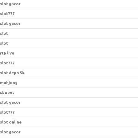
slot gacor
slot777
slot gacor
slot
slot
rtp live
slot777
slot depo 5k
mahjong
sbobet
slot gacor
slot777
slot online
slot gacor