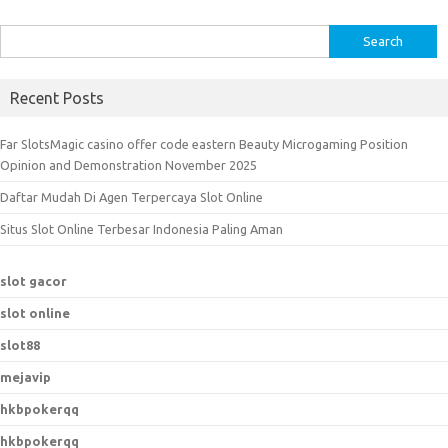
S
e
a
Recent Posts
r
c
Far SlotsMagic casino offer code eastern Beauty Microgaming Position
h
Opinion and Demonstration November 2025
f
Daftar Mudah Di Agen Terpercaya Slot Online
o
r
Situs Slot Online Terbesar Indonesia Paling Aman
:
slot gacor
slot online
slot88
mejavip
hkbpokerqq
hkbpokerqq