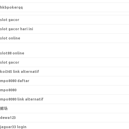
hkbpokerqq
slot gacor
slot gacor hari ini
slot online
slot88 online
slot gacor
koi365 link alternatif
mpo8080 daftar
mpo8080
mpo8080 link alternatif
赌场
dewa123
jaguar33 login