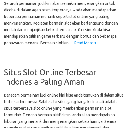
Seluruh permainan judi kini akan semakin menyenangkan untuk
dicoba di dalam agen resmi terpercaya. Anda akan mendapatkan
beberapa permainan menarik seperti slot online yang paling
menyenangkan. Kegiatan bermain slot akan berlangsung dengan
mudah dan menjanjikan ketika bermain aktif di sini. Anda bisa
mendapatkan pilihan game terbaru dengan bonus dan beberapa
penawaran menarik. Bermain slot kini…
Read More »
Situs Slot Online Terbesar
Indonesia Paling Aman
Beragam permainan judi online kini bisa anda temukan di dalam situs
terbesar Indonesia. Salah satu situs yang banyak diminati adalah
situs terpercaya slot online yang memberikan permainan slot
termudah. Dengan bermain aktif di sini anda akan mendapatkan
hiburan yang menarik dan menyenangkan setiap harinya. Semua