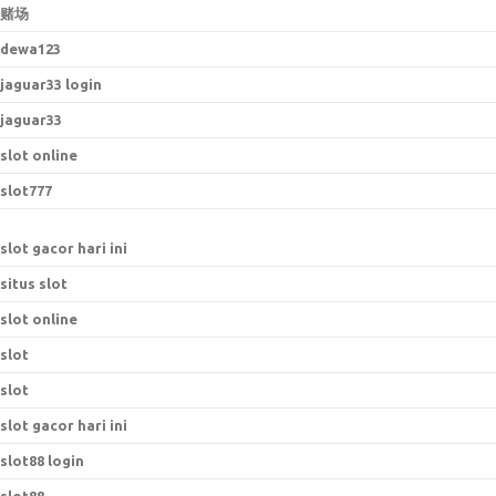
赌场
dewa123
jaguar33 login
jaguar33
slot online
slot777
slot gacor hari ini
situs slot
slot online
slot
slot
slot gacor hari ini
slot88 login