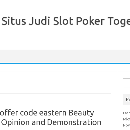
Situs Judi Slot Poker Tog
Sea
for:
R
 offer code eastern Beauty
Far
Mic
 Opinion and Demonstration
Nov