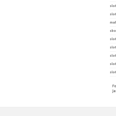
slo
slo
ma
sbo
slo
slo
slo
slo
slo
Fo
ja