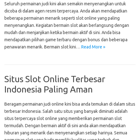
Seluruh permainan judi kini akan semakin menyenangkan untuk
dicoba di dalam agen resmi terpercaya. Anda akan mendapatkan
beberapa permainan menarik seperti slot online yang paling
menyenangkan. Kegiatan bermain slot akan berlangsung dengan
mudah dan menjanjikan ketika bermain aktif di sini. Anda bisa
mendapatkan pilihan game terbaru dengan bonus dan beberapa
penawaran menarik. Bermain slot kini…
Read More »
Situs Slot Online Terbesar
Indonesia Paling Aman
Beragam permainan judi online kini bisa anda temukan di dalam situs
terbesar Indonesia. Salah satu situs yang banyak diminati adalah
situs terpercaya slot online yang memberikan permainan slot
termudah. Dengan bermain aktif di sini anda akan mendapatkan
hiburan yang menarik dan menyenangkan setiap harinya. Semua