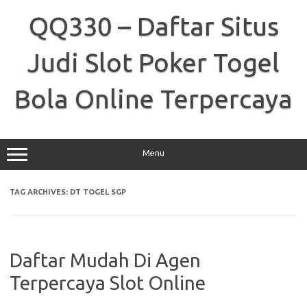
Skip
to
QQ330 – Daftar Situs
content
Judi Slot Poker Togel
Bola Online Terpercaya
Menu
TAG ARCHIVES:
DT TOGEL SGP
Daftar Mudah Di Agen
Terpercaya Slot Online