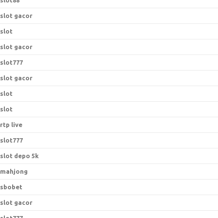
slot88
slot gacor
slot
slot gacor
slot777
slot gacor
slot
slot
rtp live
slot777
slot depo 5k
mahjong
sbobet
slot gacor