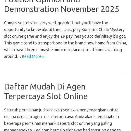
Demonstration November 2025
China’s secrets are very well-guarded, but you’ll have the
opportunity to know about them. Just play Konami’s China Mystery
slot online game and enjoy the 29 paylines you to definitely it’s got.
This game tend to transport one to the brand new home from China,
which have three or maybe more necklace spread icons awarding
around…
Read More »
Daftar Mudah Di Agen
Terpercaya Slot Online
Seluruh permainan judi kini akan semakin menyenangkan untuk
dicoba di dalam agen resmi terpercaya. Anda akan mendapatkan
beberapa permainan menarik seperti slot online yang paling
menyenangkan. Kegiatan bermain slot akan berlangsung dengan