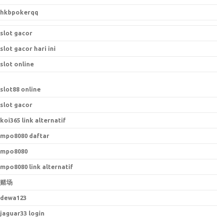
hkbpokerqq
slot gacor
slot gacor hari ini
slot online
slot88 online
slot gacor
koi365 link alternatif
mpo8080 daftar
mpo8080
mpo8080 link alternatif
赌场
dewa123
jaguar33 login