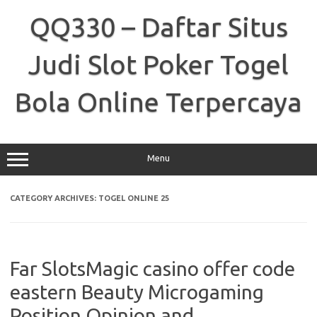
Skip
to
QQ330 – Daftar Situs
content
Judi Slot Poker Togel
Bola Online Terpercaya
Menu
CATEGORY ARCHIVES:
TOGEL ONLINE 25
Far SlotsMagic casino offer code
eastern Beauty Microgaming
Position Opinion and