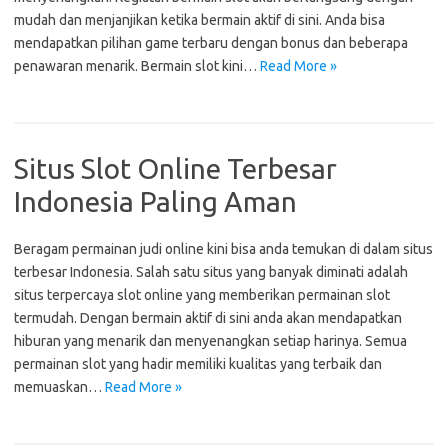
mudah dan menjanjikan ketika bermain aktif di sini. Anda bisa
mendapatkan pilihan game terbaru dengan bonus dan beberapa
penawaran menarik. Bermain slot kini…
Read More »
Situs Slot Online Terbesar
Indonesia Paling Aman
Beragam permainan judi online kini bisa anda temukan di dalam situs
terbesar Indonesia. Salah satu situs yang banyak diminati adalah
situs terpercaya slot online yang memberikan permainan slot
termudah. Dengan bermain aktif di sini anda akan mendapatkan
hiburan yang menarik dan menyenangkan setiap harinya. Semua
permainan slot yang hadir memiliki kualitas yang terbaik dan
memuaskan…
Read More »