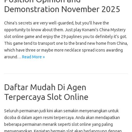
Demonstration November 2025
China’s secrets are very well-guarded, but you’ll have the
opportunity to know about them. Just play Konami’s China Mystery
slot online game and enjoy the 29 paylines you to definitely it’s got.
This game tend to transport one to the brand new home from China,
which have three or maybe more necklace spread icons awarding
around…
Read More »
Daftar Mudah Di Agen
Terpercaya Slot Online
Seluruh permainan judi kini akan semakin menyenangkan untuk
dicoba di dalam agen resmi terpercaya. Anda akan mendapatkan
beberapa permainan menarik seperti slot online yang paling
menyenangkan. Kegiatan bermain slot akan berlangsung dengan