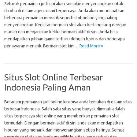
Seluruh permainan judi kini akan semakin menyenangkan untuk
dicoba di dalam agen resmi terpercaya. Anda akan mendapatkan
beberapa permainan menarik seperti slot online yang paling
menyenangkan. Kegiatan bermain slot akan berlangsung dengan
mudah dan menjanjikan ketika bermain aktif di sini. Anda bisa
mendapatkan pilihan game terbaru dengan bonus dan beberapa
penawaran menarik. Bermain slot kini…
Read More »
Situs Slot Online Terbesar
Indonesia Paling Aman
Beragam permainan judi online kini bisa anda temukan di dalam situs
terbesar Indonesia. Salah satu situs yang banyak diminati adalah
situs terpercaya slot online yang memberikan permainan slot
termudah. Dengan bermain aktif di sini anda akan mendapatkan
hiburan yang menarik dan menyenangkan setiap harinya. Semua