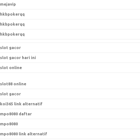
mejavip
hkbpokerqq
hkbpokerqq
hkbpokerqq
slot gacor
slot gacor hari ini
slot online
slot88 online
slot gacor
koi365 link alternatif
mpo8080 daftar
mpo8080
mpo8080 link alternatif