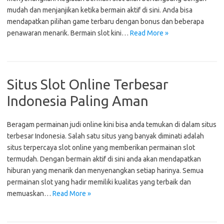
mudah dan menjanjikan ketika bermain aktif di sini. Anda bisa
mendapatkan pilihan game terbaru dengan bonus dan beberapa
penawaran menarik. Bermain slot kini…
Read More »
Situs Slot Online Terbesar
Indonesia Paling Aman
Beragam permainan judi online kini bisa anda temukan di dalam situs
terbesar Indonesia. Salah satu situs yang banyak diminati adalah
situs terpercaya slot online yang memberikan permainan slot
termudah. Dengan bermain aktif di sini anda akan mendapatkan
hiburan yang menarik dan menyenangkan setiap harinya. Semua
permainan slot yang hadir memiliki kualitas yang terbaik dan
memuaskan…
Read More »