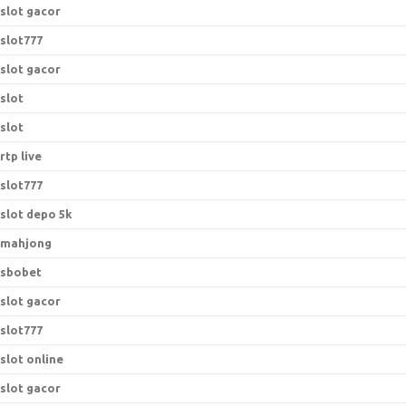
slot gacor
slot777
slot gacor
slot
slot
rtp live
slot777
slot depo 5k
mahjong
sbobet
slot gacor
slot777
slot online
slot gacor