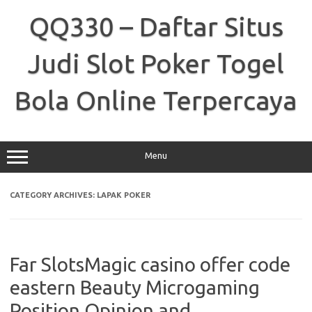
Skip
to
QQ330 – Daftar Situs
content
Judi Slot Poker Togel
Bola Online Terpercaya
Menu
CATEGORY ARCHIVES:
LAPAK POKER
Far SlotsMagic casino offer code
eastern Beauty Microgaming
Position Opinion and