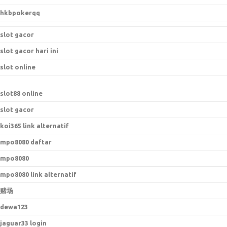
hkbpokerqq
slot gacor
slot gacor hari ini
slot online
slot88 online
slot gacor
koi365 link alternatif
mpo8080 daftar
mpo8080
mpo8080 link alternatif
赌场
dewa123
jaguar33 login