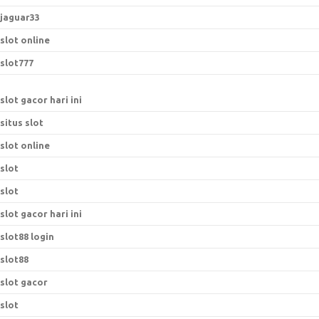
jaguar33
slot online
slot777
slot gacor hari ini
situs slot
slot online
slot
slot
slot gacor hari ini
slot88 login
slot88
slot gacor
slot