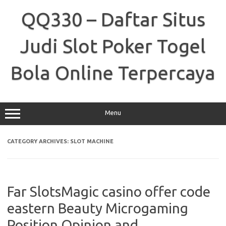
Skip
to
QQ330 – Daftar Situs
content
Judi Slot Poker Togel
Bola Online Terpercaya
Menu
CATEGORY ARCHIVES:
SLOT MACHINE
Far SlotsMagic casino offer code
eastern Beauty Microgaming
Position Opinion and