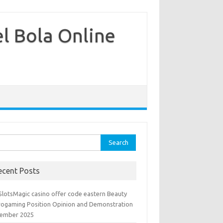
el Bola Online
rch
ecent Posts
 SlotsMagic casino offer code eastern Beauty
rogaming Position Opinion and Demonstration
ember 2025