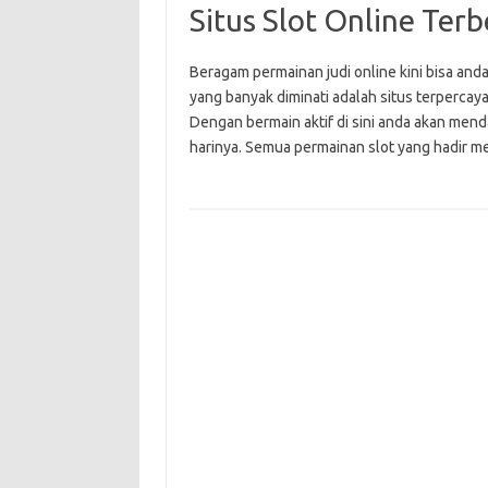
Situs Slot Online Ter
Beragam permainan judi online kini bisa anda
yang banyak diminati adalah situs terpercay
Dengan bermain aktif di sini anda akan me
harinya. Semua permainan slot yang hadir m