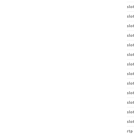
slo
slo
slo
slo
slo
slo
slo
slo
slo
slo
slo
slo
slo
rtp 