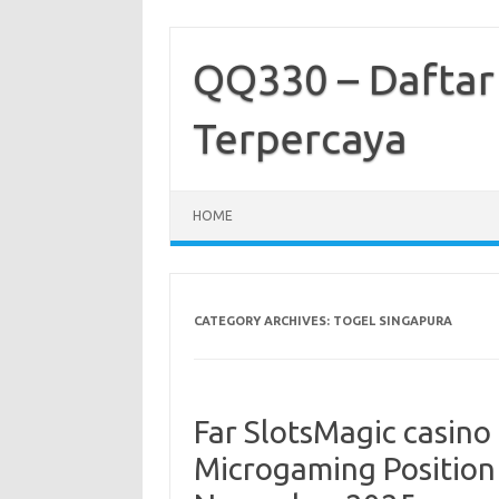
Skip
to
content
QQ330 – Daftar 
Terpercaya
HOME
CATEGORY ARCHIVES:
TOGEL SINGAPURA
Far SlotsMagic casino
Microgaming Position