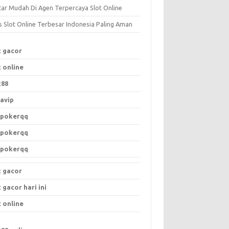
tar Mudah Di Agen Terpercaya Slot Online
s Slot Online Terbesar Indonesia Paling Aman
t gacor
t online
t88
avip
bpokerqq
bpokerqq
bpokerqq
t gacor
t gacor hari ini
t online