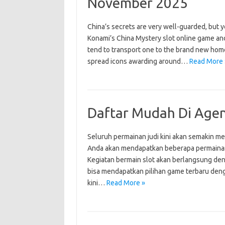
November 2025
China’s secrets are very well-guarded, but y
Konami’s China Mystery slot online game and 
tend to transport one to the brand new hom
spread icons awarding around…
Read More 
Daftar Mudah Di Agen
Seluruh permainan judi kini akan semakin m
Anda akan mendapatkan beberapa permainan 
Kegiatan bermain slot akan berlangsung deng
bisa mendapatkan pilihan game terbaru den
kini…
Read More »