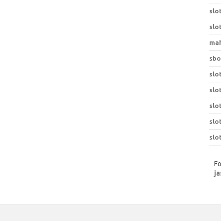
slo
slo
ma
sbo
slo
slo
slo
slo
slo
Fo
ja