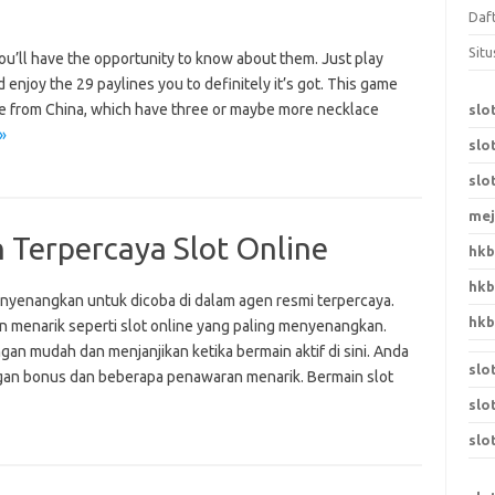
Daf
Situ
ou’ll have the opportunity to know about them. Just play
enjoy the 29 paylines you to definitely it’s got. This game
e from China, which have three or maybe more necklace
slo
»
slo
slo
mej
 Terpercaya Slot Online
hk
hk
enyenangkan untuk dicoba di dalam agen resmi terpercaya.
hk
menarik seperti slot online yang paling menyenangkan.
an mudah dan menjanjikan ketika bermain aktif di sini. Anda
slo
gan bonus dan beberapa penawaran menarik. Bermain slot
slo
slo