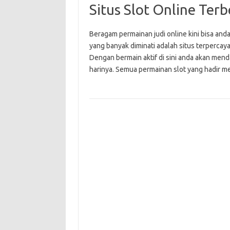
Situs Slot Online Ter
Beragam permainan judi online kini bisa anda
yang banyak diminati adalah situs terpercay
Dengan bermain aktif di sini anda akan me
harinya. Semua permainan slot yang hadir m