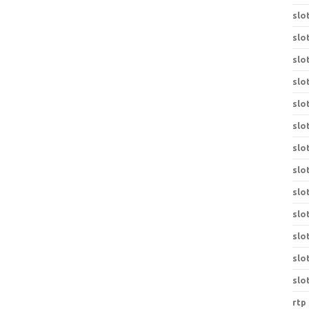
slo
slo
slo
slo
slo
slo
slo
slo
slo
slo
slo
slo
slo
rtp 