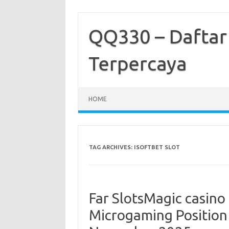
Skip
to
content
QQ330 – Daftar 
Terpercaya
HOME
TAG ARCHIVES:
ISOFTBET SLOT
Far SlotsMagic casino
Microgaming Position