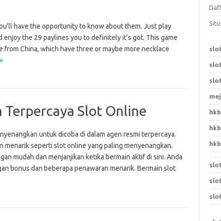
Daf
Situ
ou’ll have the opportunity to know about them. Just play
enjoy the 29 paylines you to definitely it’s got. This game
e from China, which have three or maybe more necklace
slo
»
slo
slo
mej
 Terpercaya Slot Online
hk
hk
enyenangkan untuk dicoba di dalam agen resmi terpercaya.
hk
menarik seperti slot online yang paling menyenangkan.
an mudah dan menjanjikan ketika bermain aktif di sini. Anda
slo
gan bonus dan beberapa penawaran menarik. Bermain slot
slo
slo