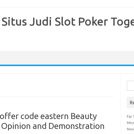
Situs Judi Slot Poker Tog
Sea
for:
R
 offer code eastern Beauty
Far
Mic
 Opinion and Demonstration
Nov