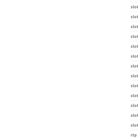
slo
slo
slo
slo
slo
slo
slo
slo
slo
slo
slo
slo
slo
rtp 