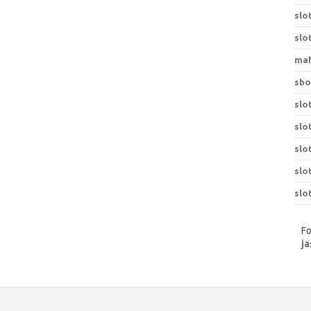
slo
slo
ma
sbo
slo
slo
slo
slo
slo
Fo
ja