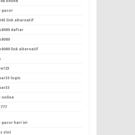
t88 online
t gacor
365 link alternatif
8080 daftar
o8080
8080 link alternatif
场
a123
uar33 login
uar33
t online
t777
t gacor hari ini
us slot