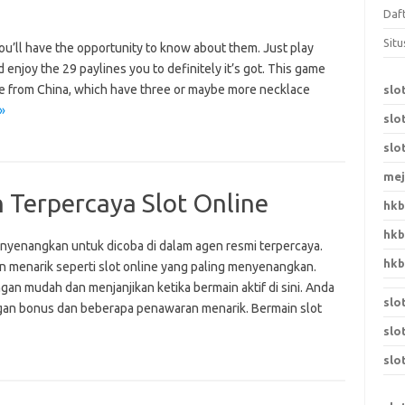
Daf
Situ
ou’ll have the opportunity to know about them. Just play
enjoy the 29 paylines you to definitely it’s got. This game
e from China, which have three or maybe more necklace
slo
»
slo
slo
mej
 Terpercaya Slot Online
hk
hk
enyenangkan untuk dicoba di dalam agen resmi terpercaya.
hk
menarik seperti slot online yang paling menyenangkan.
an mudah dan menjanjikan ketika bermain aktif di sini. Anda
slo
gan bonus dan beberapa penawaran menarik. Bermain slot
slo
slo