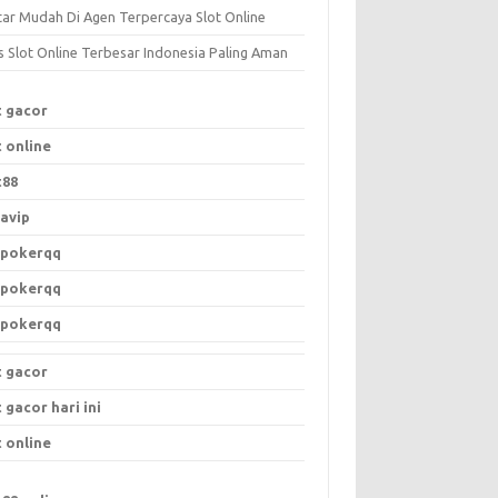
tar Mudah Di Agen Terpercaya Slot Online
s Slot Online Terbesar Indonesia Paling Aman
t gacor
t online
t88
avip
bpokerqq
bpokerqq
bpokerqq
t gacor
t gacor hari ini
t online