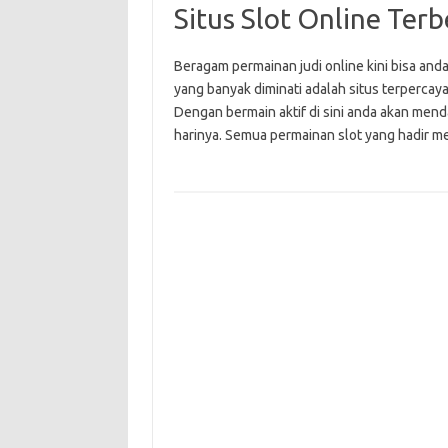
Situs Slot Online Ter
Beragam permainan judi online kini bisa anda
yang banyak diminati adalah situs terpercay
Dengan bermain aktif di sini anda akan me
harinya. Semua permainan slot yang hadir m