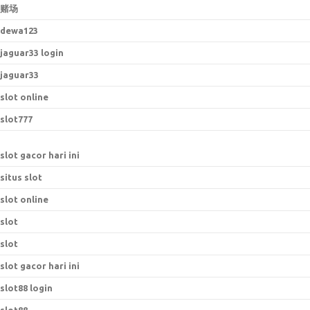
赌场
dewa123
jaguar33 login
jaguar33
slot online
slot777
slot gacor hari ini
situs slot
slot online
slot
slot
slot gacor hari ini
slot88 login