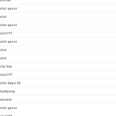
slot88
slot gacor
slot
slot gacor
slot777
slot gacor
slot
slot
rtp live
slot777
slot depo 5k
mahjong
sbobet
slot gacor