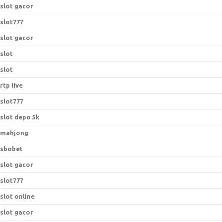
slot gacor
slot777
slot gacor
slot
slot
rtp live
slot777
slot depo 5k
mahjong
sbobet
slot gacor
slot777
slot online
slot gacor