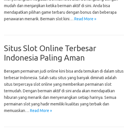
mudah dan menjanjikan ketika bermain aktif di sini. Anda bisa
mendapatkan pilihan game terbaru dengan bonus dan beberapa
penawaran menarik. Bermain slot kini…
Read More »
Situs Slot Online Terbesar
Indonesia Paling Aman
Beragam permainan judi online kini bisa anda temukan di dalam situs
terbesar Indonesia. Salah satu situs yang banyak diminati adalah
situs terpercaya slot online yang memberikan permainan slot
termudah. Dengan bermain aktif di sini anda akan mendapatkan
hiburan yang menarik dan menyenangkan setiap harinya. Semua
permainan slot yang hadir memiliki kualitas yang terbaik dan
memuaskan…
Read More »