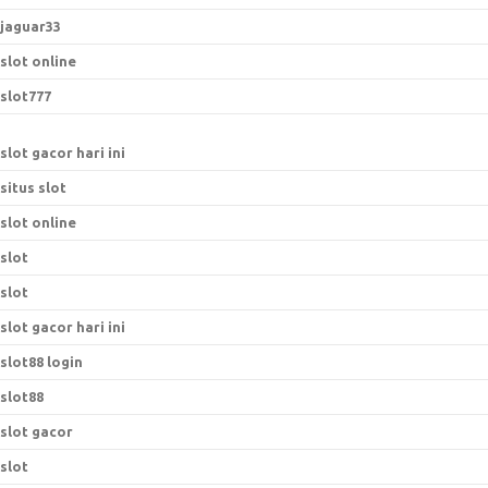
jaguar33
slot online
slot777
slot gacor hari ini
situs slot
slot online
slot
slot
slot gacor hari ini
slot88 login
slot88
slot gacor
slot