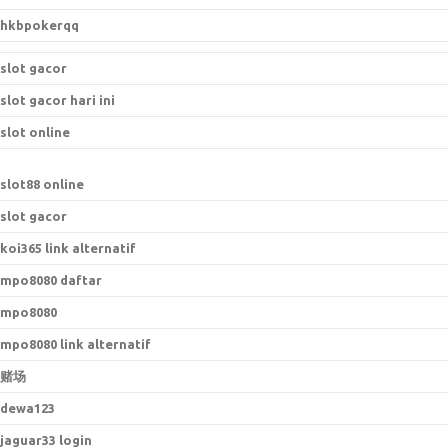
hkbpokerqq
slot gacor
slot gacor hari ini
slot online
slot88 online
slot gacor
koi365 link alternatif
mpo8080 daftar
mpo8080
mpo8080 link alternatif
赌场
dewa123
jaguar33 login