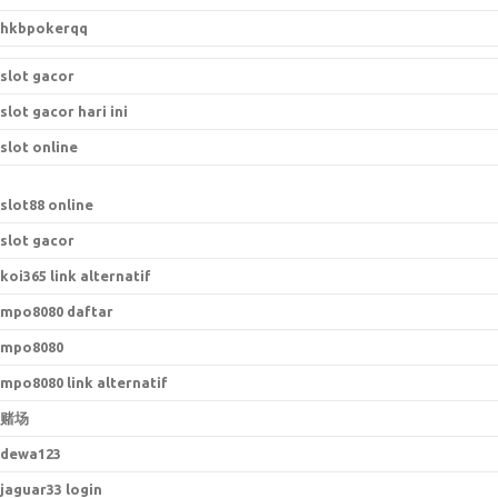
hkbpokerqq
slot gacor
slot gacor hari ini
slot online
slot88 online
slot gacor
koi365 link alternatif
mpo8080 daftar
mpo8080
mpo8080 link alternatif
赌场
dewa123
jaguar33 login