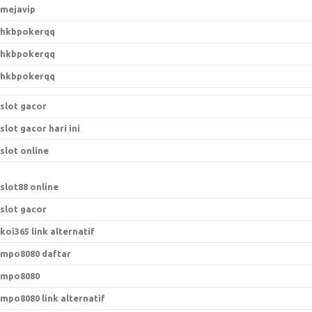
mejavip
hkbpokerqq
hkbpokerqq
hkbpokerqq
slot gacor
slot gacor hari ini
slot online
slot88 online
slot gacor
koi365 link alternatif
mpo8080 daftar
mpo8080
mpo8080 link alternatif