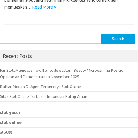
permainan slot yang hadir memiliki kualitas yang terbaik dan
memuaskan…
Read More »
S
e
a
Recent Posts
r
c
Far SlotsMagic casino offer code eastern Beauty Microgaming Position
h
Opinion and Demonstration November 2025
f
Daftar Mudah Di Agen Terpercaya Slot Online
o
r
Situs Slot Online Terbesar Indonesia Paling Aman
:
slot gacor
slot online
slot88