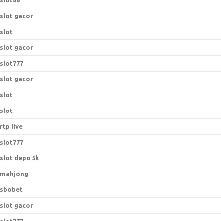
slot88
slot gacor
slot
slot gacor
slot777
slot gacor
slot
slot
rtp live
slot777
slot depo 5k
mahjong
sbobet
slot gacor