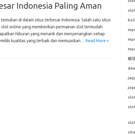
slo
besar Indonesia Paling Aman
slo
 temukan di dalam situs terbesar Indonesia. Salah satu situs
koi
a slot online yang memberikan permainan slot termudah.
mpo
ndapatkan hiburan yang menarik dan menyenangkan setiap
mp
emiliki kualitas yang terbaik dan memuaskan…
Read More »
mpo
赌
dew
jag
jag
slo
slo
slo
sit