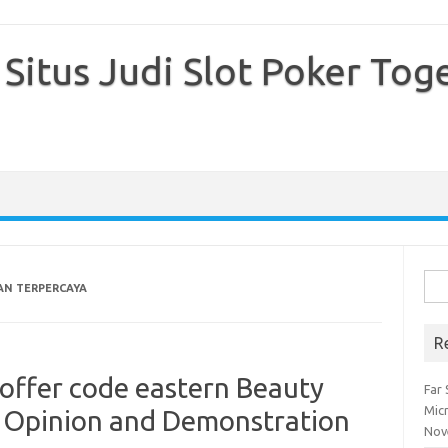
Situs Judi Slot Poker Tog
Sea
DAN TERPERCAYA
for:
R
 offer code eastern Beauty
Far
Mic
 Opinion and Demonstration
Nov