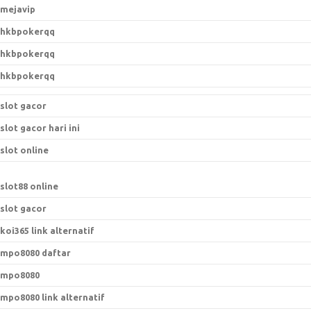
mejavip
hkbpokerqq
hkbpokerqq
hkbpokerqq
slot gacor
slot gacor hari ini
slot online
slot88 online
slot gacor
koi365 link alternatif
mpo8080 daftar
mpo8080
mpo8080 link alternatif