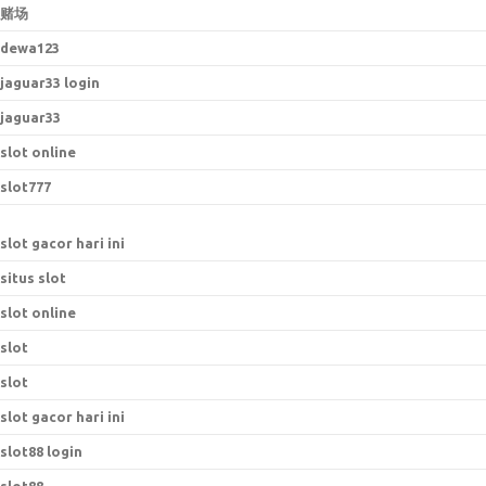
赌场
dewa123
jaguar33 login
jaguar33
slot online
slot777
slot gacor hari ini
situs slot
slot online
slot
slot
slot gacor hari ini
slot88 login