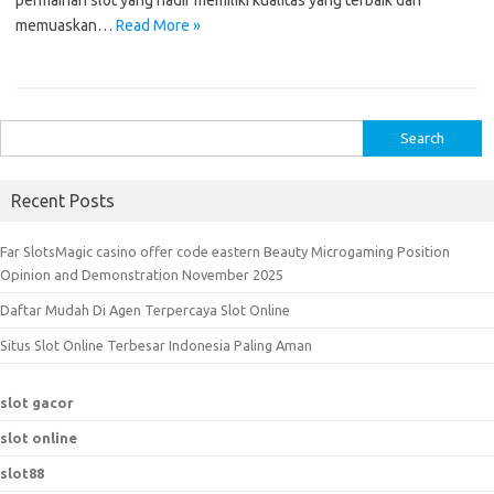
permainan slot yang hadir memiliki kualitas yang terbaik dan
memuaskan…
Read More »
S
e
a
Recent Posts
r
c
Far SlotsMagic casino offer code eastern Beauty Microgaming Position
h
Opinion and Demonstration November 2025
f
Daftar Mudah Di Agen Terpercaya Slot Online
o
r
Situs Slot Online Terbesar Indonesia Paling Aman
:
slot gacor
slot online
slot88