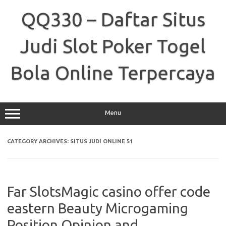
Skip
to
QQ330 – Daftar Situs
content
Judi Slot Poker Togel
Bola Online Terpercaya
Menu
CATEGORY ARCHIVES:
SITUS JUDI ONLINE 51
Far SlotsMagic casino offer code
eastern Beauty Microgaming
Position Opinion and