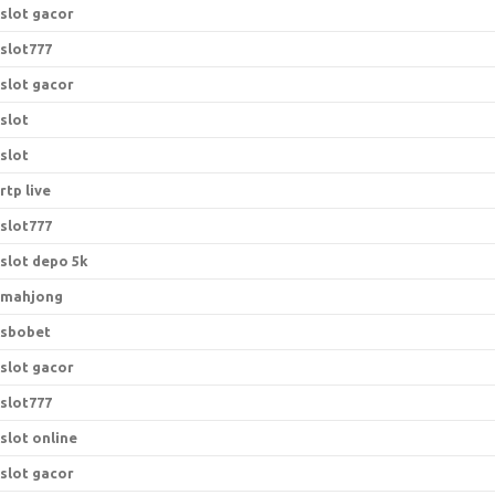
slot gacor
slot777
slot gacor
slot
slot
rtp live
slot777
slot depo 5k
mahjong
sbobet
slot gacor
slot777
slot online
slot gacor