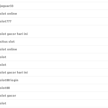
jaguar33
slot online
slot777
slot gacor hari ini
situs slot
slot online
slot
slot
slot gacor hari ini
slot88 login
slot88
slot gacor
slot