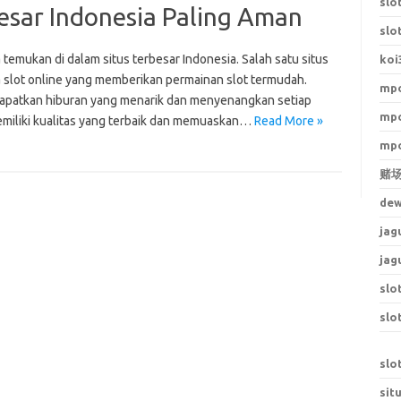
slo
besar Indonesia Paling Aman
slo
 temukan di dalam situs terbesar Indonesia. Salah satu situs
koi
a slot online yang memberikan permainan slot termudah.
mpo
ndapatkan hiburan yang menarik dan menyenangkan setiap
mp
emiliki kualitas yang terbaik dan memuaskan…
Read More »
mpo
赌
dew
jag
jag
slo
slo
slo
sit