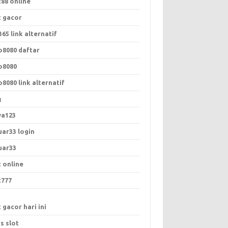
t88 online
t gacor
365 link alternatif
8080 daftar
o8080
8080 link alternatif
场
a123
uar33 login
uar33
t online
t777
t gacor hari ini
us slot