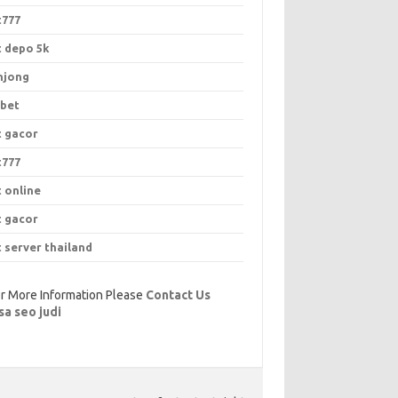
t777
t depo 5k
hjong
bet
t gacor
t777
t online
t gacor
t server thailand
r More Information Please
Contact Us
sa seo judi