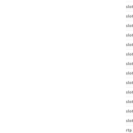
slo
slo
slo
slo
slo
slo
slo
slo
slo
slo
slo
slo
slo
rtp 