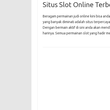
Situs Slot Online Ter
Beragam permainan judi online kini bisa anda
yang banyak diminati adalah situs terpercay
Dengan bermain aktif di sini anda akan me
harinya. Semua permainan slot yang hadir m