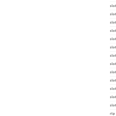
slo
slo
slo
slo
slo
slo
slo
slo
slo
slo
slo
slo
slo
rtp 