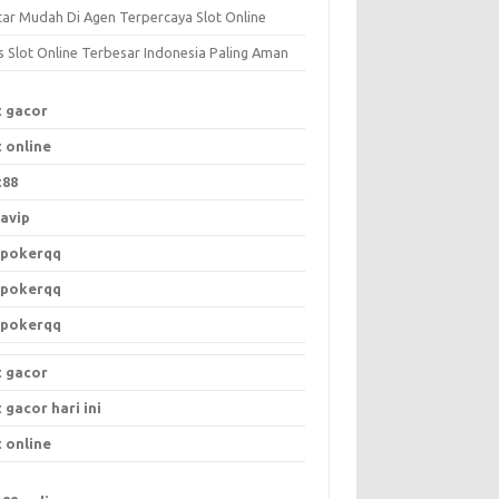
tar Mudah Di Agen Terpercaya Slot Online
s Slot Online Terbesar Indonesia Paling Aman
t gacor
t online
t88
avip
bpokerqq
bpokerqq
bpokerqq
t gacor
t gacor hari ini
t online