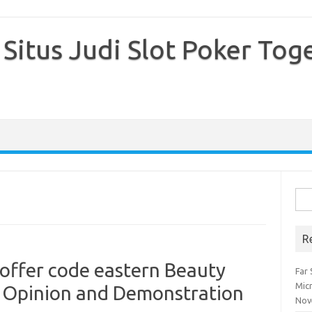
Situs Judi Slot Poker Tog
Sea
for:
R
 offer code eastern Beauty
Far
Mic
 Opinion and Demonstration
Nov