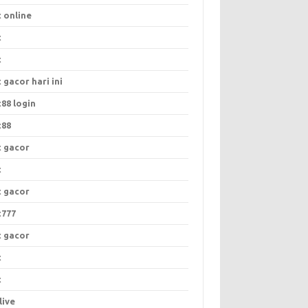
t online
t
t
t gacor hari ini
t88 login
t88
t gacor
t
t gacor
t777
t gacor
t
t
live