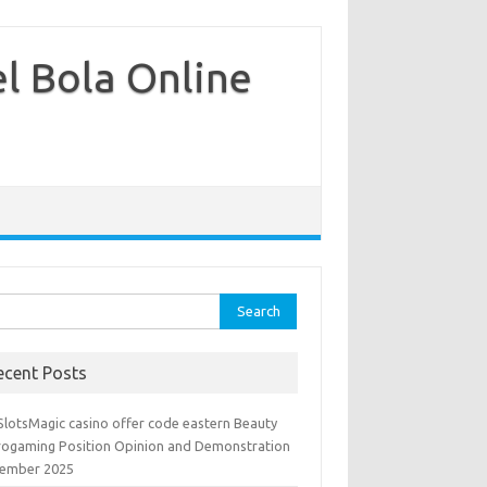
el Bola Online
rch
ecent Posts
 SlotsMagic casino offer code eastern Beauty
rogaming Position Opinion and Demonstration
ember 2025