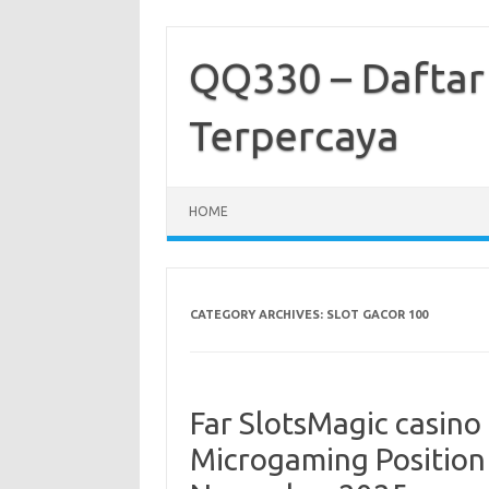
Skip
to
content
QQ330 – Daftar 
Terpercaya
HOME
CATEGORY ARCHIVES:
SLOT GACOR 100
Far SlotsMagic casino
Microgaming Position