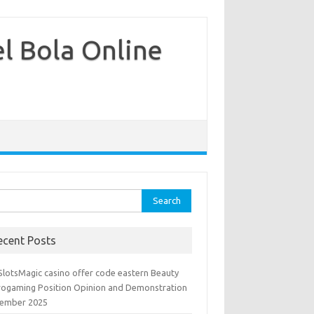
el Bola Online
rch
ecent Posts
 SlotsMagic casino offer code eastern Beauty
rogaming Position Opinion and Demonstration
ember 2025