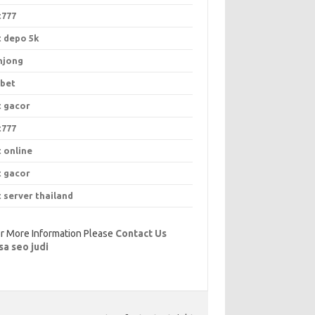
t777
t depo 5k
hjong
bet
t gacor
t777
t online
t gacor
t server thailand
r More Information Please
Contact Us
sa seo judi