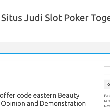
Situs Judi Slot Poker Tog
Sea
for:
R
 offer code eastern Beauty
Far
Mic
 Opinion and Demonstration
Nov