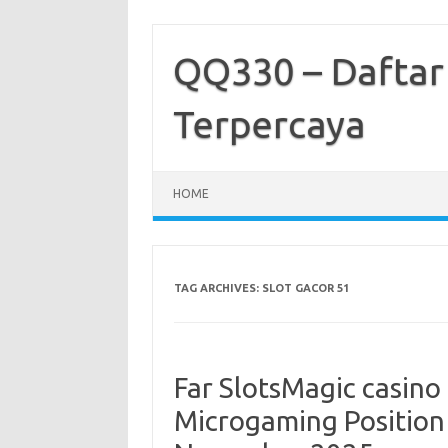
Skip
to
content
QQ330 – Daftar 
Terpercaya
HOME
TAG ARCHIVES:
SLOT GACOR 51
Far SlotsMagic casino
Microgaming Position