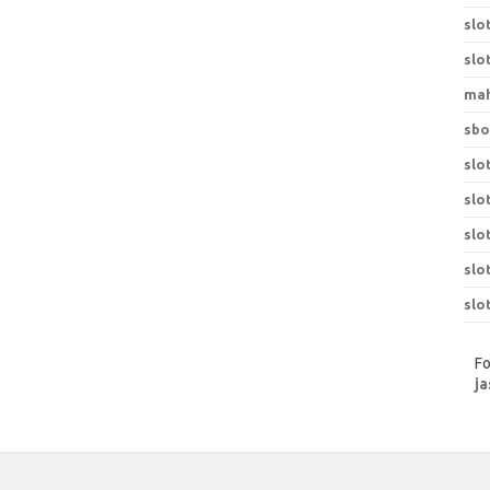
slo
slo
ma
sbo
slo
slo
slo
slo
slo
Fo
ja