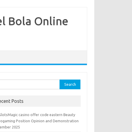
el Bola Online
rch
ecent Posts
 SlotsMagic casino offer code eastern Beauty
rogaming Position Opinion and Demonstration
ember 2025