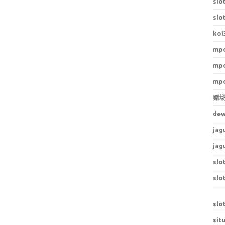
slo
slo
koi
mpo
mp
mpo
赌
dew
jag
jag
slo
slo
slo
sit