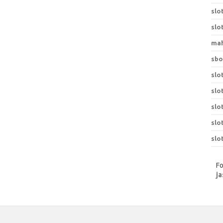
slo
slo
ma
sbo
slo
slo
slo
slo
slo
Fo
ja