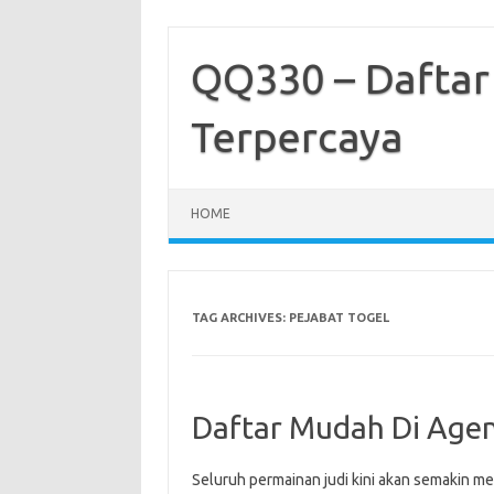
Skip
to
content
QQ330 – Daftar 
Terpercaya
HOME
TAG ARCHIVES:
PEJABAT TOGEL
Daftar Mudah Di Agen
Seluruh permainan judi kini akan semakin m