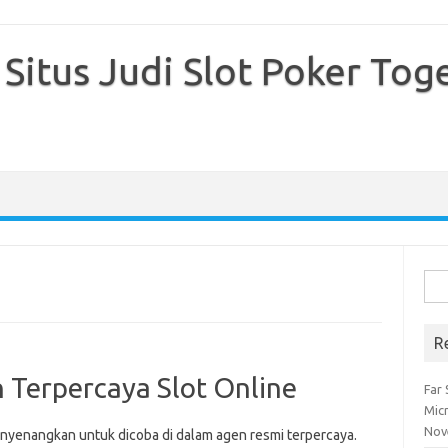
Situs Judi Slot Poker Tog
Sea
for:
R
 Terpercaya Slot Online
Far
Mic
Nov
enyenangkan untuk dicoba di dalam agen resmi terpercaya.