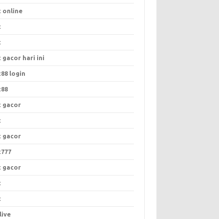
t online
t
t
t gacor hari ini
t88 login
t88
t gacor
t
t gacor
t777
t gacor
t
t
live