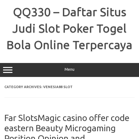
Skip
to
QQ330 – Daftar Situs
content
Judi Slot Poker Togel
Bola Online Terpercaya
Menu
CATEGORY ARCHIVES:
VENESIA88 SLOT
Far SlotsMagic casino offer code
eastern Beauty Microgaming
Position Opinion and