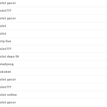
slot gacor
slot777
slot gacor
slot
slot
rtp live
slot777
slot depo 5k
mahjong
sbobet
slot gacor
slot777
slot online
slot gacor