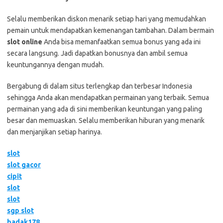
Selalu memberikan diskon menarik setiap hari yang memudahkan
pemain untuk mendapatkan kemenangan tambahan. Dalam bermain
slot online
Anda bisa memanfaatkan semua bonus yang ada ini
secara langsung. Jadi dapatkan bonusnya dan ambil semua
keuntungannya dengan mudah.
Bergabung di dalam situs terlengkap dan terbesar Indonesia
sehingga Anda akan mendapatkan permainan yang terbaik. Semua
permainan yang ada di sini memberikan keuntungan yang paling
besar dan memuaskan. Selalu memberikan hiburan yang menarik
dan menjanjikan setiap harinya.
slot
slot gacor
cipit
slot
slot
sgp slot
badak178