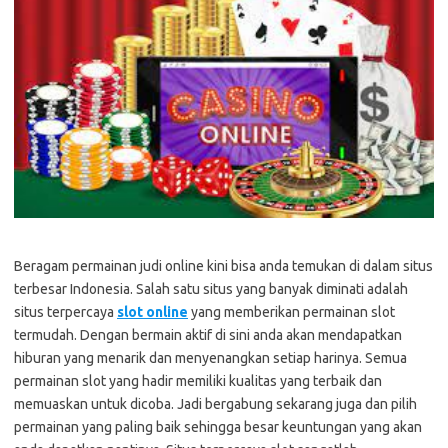
Beragam permainan judi online kini bisa anda temukan di dalam situs
terbesar Indonesia. Salah satu situs yang banyak diminati adalah
situs terpercaya
slot online
yang memberikan permainan slot
termudah. Dengan bermain aktif di sini anda akan mendapatkan
hiburan yang menarik dan menyenangkan setiap harinya. Semua
permainan slot yang hadir memiliki kualitas yang terbaik dan
memuaskan untuk dicoba. Jadi bergabung sekarang juga dan pilih
permainan yang paling baik sehingga besar keuntungan yang akan