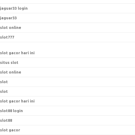
jaguar33 login
jaguar33
slot online
slot777
slot gacor hari ini
situs slot
slot online
slot
slot
slot gacor hari ini
slot88 login
slot88
slot gacor