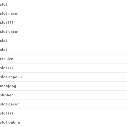
slot
slot gacor
slot777
slot gacor
slot
slot
rtp live
slot777
slot depo 5k
mahjong
sbobet
slot gacor
slot777
slot online