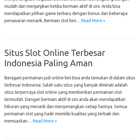
mudah dan menjanjikan ketika bermain aktif di sini. Anda bisa
mendapatkan pilihan game terbaru dengan bonus dan beberapa
penawaran menarik. Bermain slot kini…
Read More »
Situs Slot Online Terbesar
Indonesia Paling Aman
Beragam permainan judi online kini bisa anda temukan di dalam situs
terbesar Indonesia. Salah satu situs yang banyak diminati adalah
situs terpercaya slot online yang memberikan permainan slot
termudah. Dengan bermain aktif di sini anda akan mendapatkan
hiburan yang menarik dan menyenangkan setiap harinya. Semua
permainan slot yang hadir memiliki kualitas yang terbaik dan
memuaskan…
Read More »