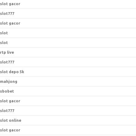
slot gacor
slot777
slot gacor
slot
slot
rtp live
slot777
slot depo 5k
mahjong
sbobet
slot gacor
slot777
slot online
slot gacor