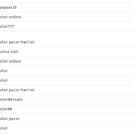
jaguar33
slot online
slot777
slot gacor hari ini
situs slot
slot online
slot
slot
slot gacor hari ini
slot88 login
slot88
slot gacor
slot