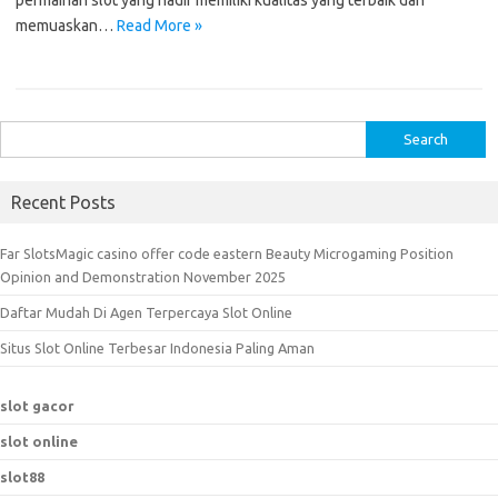
permainan slot yang hadir memiliki kualitas yang terbaik dan
memuaskan…
Read More »
S
e
a
Recent Posts
r
c
Far SlotsMagic casino offer code eastern Beauty Microgaming Position
h
Opinion and Demonstration November 2025
f
Daftar Mudah Di Agen Terpercaya Slot Online
o
r
Situs Slot Online Terbesar Indonesia Paling Aman
:
slot gacor
slot online
slot88