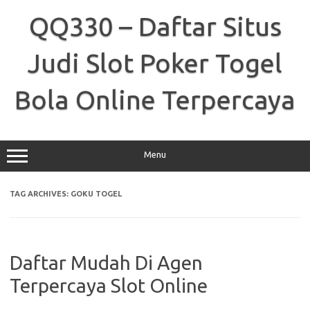
Skip
to
QQ330 – Daftar Situs
content
Judi Slot Poker Togel
Bola Online Terpercaya
Menu
TAG ARCHIVES:
GOKU TOGEL
Daftar Mudah Di Agen
Terpercaya Slot Online