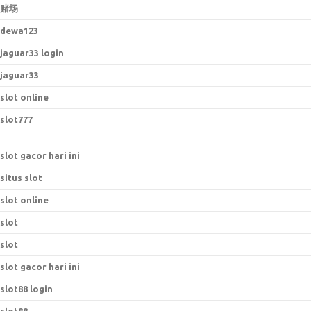
赌场
dewa123
jaguar33 login
jaguar33
slot online
slot777
slot gacor hari ini
situs slot
slot online
slot
slot
slot gacor hari ini
slot88 login