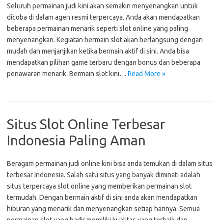
Seluruh permainan judi kini akan semakin menyenangkan untuk
dicoba di dalam agen resmi terpercaya. Anda akan mendapatkan
beberapa permainan menarik seperti slot online yang paling
menyenangkan. Kegiatan bermain slot akan berlangsung dengan
mudah dan menjanjikan ketika bermain aktif di sini. Anda bisa
mendapatkan pilihan game terbaru dengan bonus dan beberapa
penawaran menarik. Bermain slot kini…
Read More »
Situs Slot Online Terbesar
Indonesia Paling Aman
Beragam permainan judi online kini bisa anda temukan di dalam situs
terbesar Indonesia. Salah satu situs yang banyak diminati adalah
situs terpercaya slot online yang memberikan permainan slot
termudah. Dengan bermain aktif di sini anda akan mendapatkan
hiburan yang menarik dan menyenangkan setiap harinya. Semua