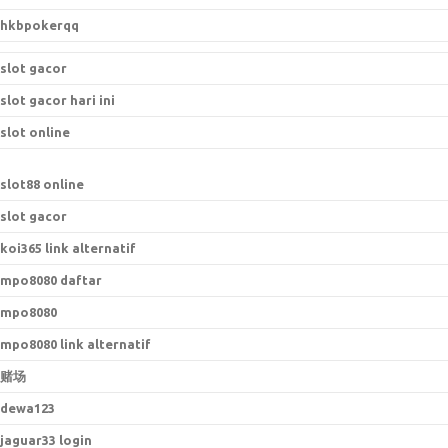
hkbpokerqq
slot gacor
slot gacor hari ini
slot online
slot88 online
slot gacor
koi365 link alternatif
mpo8080 daftar
mpo8080
mpo8080 link alternatif
赌场
dewa123
jaguar33 login