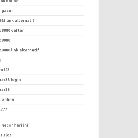
t88 online
t gacor
365 link alternatif
8080 daftar
o8080
8080 link alternatif
场
a123
uar33 login
uar33
t online
t777
t gacor hari ini
us slot