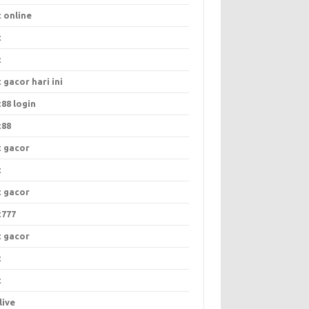
t online
t
t
t gacor hari ini
t88 login
t88
t gacor
t
t gacor
t777
t gacor
t
t
live