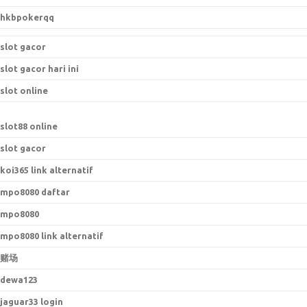
hkbpokerqq
slot gacor
slot gacor hari ini
slot online
slot88 online
slot gacor
koi365 link alternatif
mpo8080 daftar
mpo8080
mpo8080 link alternatif
赌场
dewa123
jaguar33 login