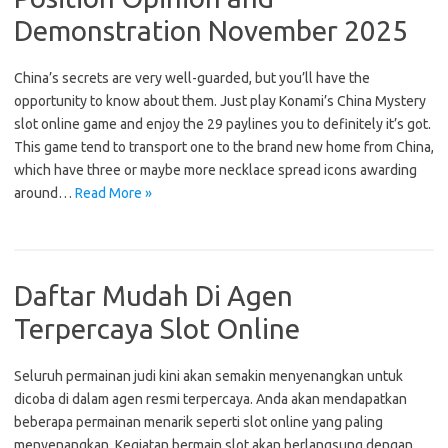
Demonstration November 2025
China’s secrets are very well-guarded, but you’ll have the
opportunity to know about them. Just play Konami’s China Mystery
slot online game and enjoy the 29 paylines you to definitely it’s got.
This game tend to transport one to the brand new home from China,
which have three or maybe more necklace spread icons awarding
around…
Read More »
Daftar Mudah Di Agen
Terpercaya Slot Online
Seluruh permainan judi kini akan semakin menyenangkan untuk
dicoba di dalam agen resmi terpercaya. Anda akan mendapatkan
beberapa permainan menarik seperti slot online yang paling
menyenangkan. Kegiatan bermain slot akan berlangsung dengan