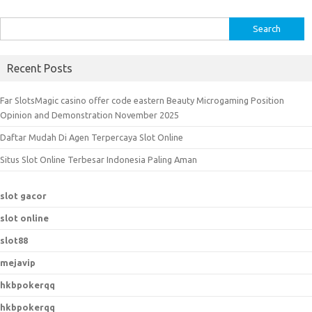
S
e
a
Recent Posts
r
c
Far SlotsMagic casino offer code eastern Beauty Microgaming Position
h
Opinion and Demonstration November 2025
f
Daftar Mudah Di Agen Terpercaya Slot Online
o
r
Situs Slot Online Terbesar Indonesia Paling Aman
:
slot gacor
slot online
slot88
mejavip
hkbpokerqq
hkbpokerqq