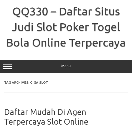
Skip
to
QQ330 – Daftar Situs
content
Judi Slot Poker Togel
Bola Online Terpercaya
Menu
TAG ARCHIVES:
GIGA SLOT
Daftar Mudah Di Agen
Terpercaya Slot Online