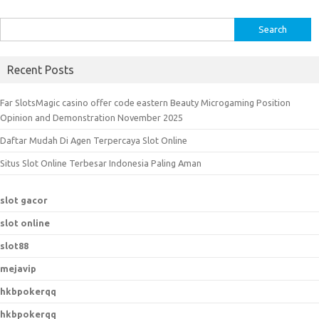
S
e
a
Recent Posts
r
c
Far SlotsMagic casino offer code eastern Beauty Microgaming Position
h
Opinion and Demonstration November 2025
f
Daftar Mudah Di Agen Terpercaya Slot Online
o
r
Situs Slot Online Terbesar Indonesia Paling Aman
:
slot gacor
slot online
slot88
mejavip
hkbpokerqq
hkbpokerqq