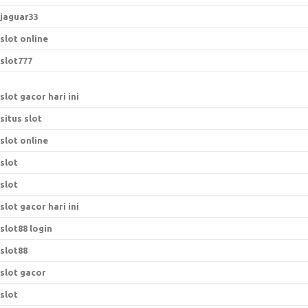
jaguar33
slot online
slot777
slot gacor hari ini
situs slot
slot online
slot
slot
slot gacor hari ini
slot88 login
slot88
slot gacor
slot