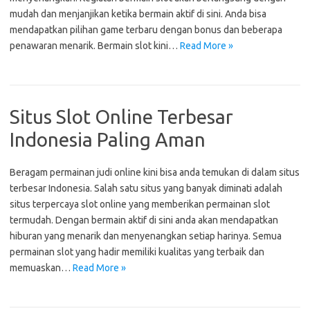
mudah dan menjanjikan ketika bermain aktif di sini. Anda bisa
mendapatkan pilihan game terbaru dengan bonus dan beberapa
penawaran menarik. Bermain slot kini…
Read More »
Situs Slot Online Terbesar
Indonesia Paling Aman
Beragam permainan judi online kini bisa anda temukan di dalam situs
terbesar Indonesia. Salah satu situs yang banyak diminati adalah
situs terpercaya slot online yang memberikan permainan slot
termudah. Dengan bermain aktif di sini anda akan mendapatkan
hiburan yang menarik dan menyenangkan setiap harinya. Semua
permainan slot yang hadir memiliki kualitas yang terbaik dan
memuaskan…
Read More »