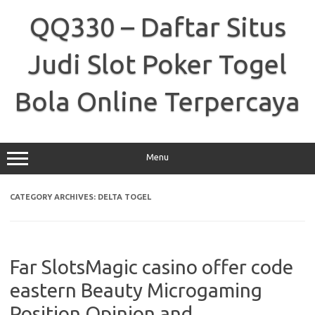
Skip
to
QQ330 – Daftar Situs
content
Judi Slot Poker Togel
Bola Online Terpercaya
Menu
CATEGORY ARCHIVES:
DELTA TOGEL
Far SlotsMagic casino offer code
eastern Beauty Microgaming
Position Opinion and