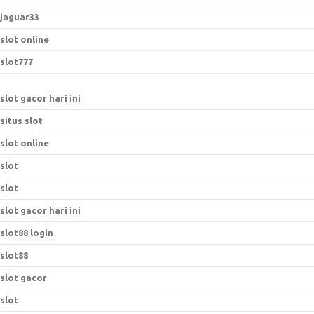
jaguar33
slot online
slot777
slot gacor hari ini
situs slot
slot online
slot
slot
slot gacor hari ini
slot88 login
slot88
slot gacor
slot