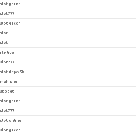
slot gacor
slot777
slot gacor
slot
slot
rtp live
slot777
slot depo 5k
mahjong
sbobet
slot gacor
slot777
slot online
slot gacor