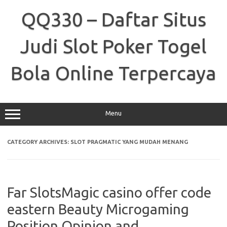
Skip
to
QQ330 – Daftar Situs
content
Judi Slot Poker Togel
Bola Online Terpercaya
Menu
CATEGORY ARCHIVES:
SLOT PRAGMATIC YANG MUDAH MENANG
Far SlotsMagic casino offer code
eastern Beauty Microgaming
Position Opinion and