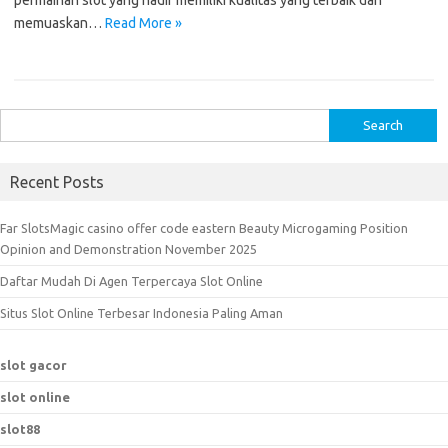
permainan slot yang hadir memiliki kualitas yang terbaik dan
memuaskan…
Read More »
S
e
a
Recent Posts
r
c
Far SlotsMagic casino offer code eastern Beauty Microgaming Position
h
Opinion and Demonstration November 2025
f
Daftar Mudah Di Agen Terpercaya Slot Online
o
r
Situs Slot Online Terbesar Indonesia Paling Aman
:
slot gacor
slot online
slot88