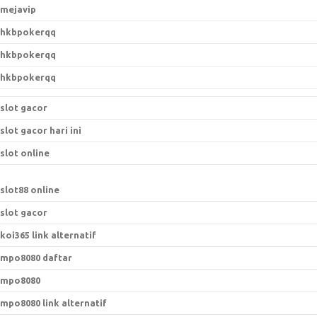
mejavip
hkbpokerqq
hkbpokerqq
hkbpokerqq
slot gacor
slot gacor hari ini
slot online
slot88 online
slot gacor
koi365 link alternatif
mpo8080 daftar
mpo8080
mpo8080 link alternatif