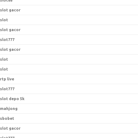
slot88
slot gacor
slot
slot gacor
slot777
slot gacor
slot
slot
rtp live
slot777
slot depo 5k
mahjong
sbobet
slot gacor