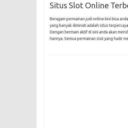
Situs Slot Online Ter
Beragam permainan judi online kini bisa anda
yang banyak diminati adalah situs terpercay
Dengan bermain aktif di sini anda akan me
harinya. Semua permainan slot yang hadir m