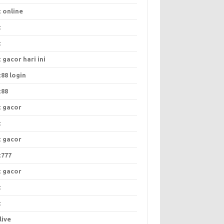
t online
t
t
t gacor hari ini
t88 login
t88
t gacor
t
t gacor
t777
t gacor
t
t
live