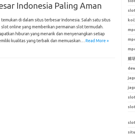
slo
besar Indonesia Paling Aman
slo
 temukan di dalam situs terbesar Indonesia. Salah satu situs
koi
a slot online yang memberikan permainan slot termudah.
mpo
ndapatkan hiburan yang menarik dan menyenangkan setiap
mp
emiliki kualitas yang terbaik dan memuaskan…
Read More »
mpo
赌
dew
jag
jag
slo
slo
slo
sit