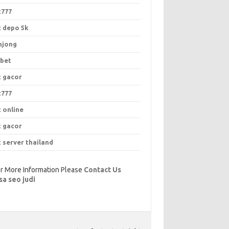
t777
t depo 5k
hjong
bet
t gacor
t777
t online
t gacor
t server thailand
r More Information Please
Contact Us
sa seo judi