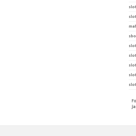
slo
slo
ma
sbo
slo
slo
slo
slo
slo
Fo
ja