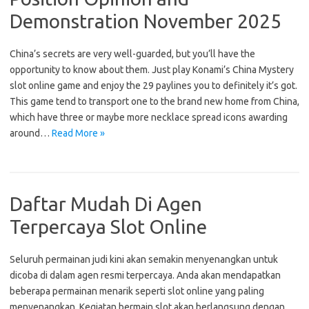
Demonstration November 2025
China’s secrets are very well-guarded, but you’ll have the
opportunity to know about them. Just play Konami’s China Mystery
slot online game and enjoy the 29 paylines you to definitely it’s got.
This game tend to transport one to the brand new home from China,
which have three or maybe more necklace spread icons awarding
around…
Read More »
Daftar Mudah Di Agen
Terpercaya Slot Online
Seluruh permainan judi kini akan semakin menyenangkan untuk
dicoba di dalam agen resmi terpercaya. Anda akan mendapatkan
beberapa permainan menarik seperti slot online yang paling
menyenangkan. Kegiatan bermain slot akan berlangsung dengan