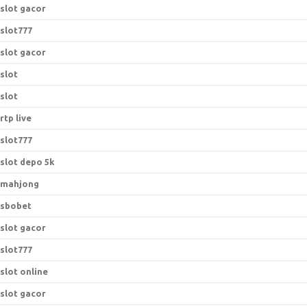
slot gacor
slot777
slot gacor
slot
slot
rtp live
slot777
slot depo 5k
mahjong
sbobet
slot gacor
slot777
slot online
slot gacor