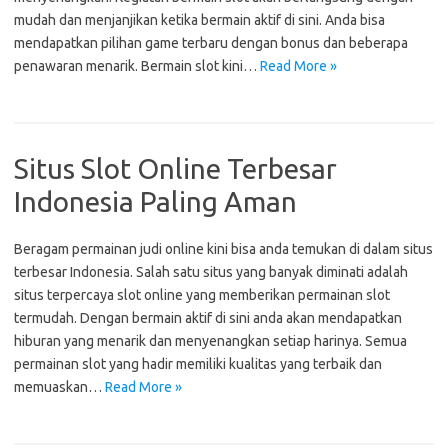
mudah dan menjanjikan ketika bermain aktif di sini. Anda bisa
mendapatkan pilihan game terbaru dengan bonus dan beberapa
penawaran menarik. Bermain slot kini…
Read More »
Situs Slot Online Terbesar
Indonesia Paling Aman
Beragam permainan judi online kini bisa anda temukan di dalam situs
terbesar Indonesia. Salah satu situs yang banyak diminati adalah
situs terpercaya slot online yang memberikan permainan slot
termudah. Dengan bermain aktif di sini anda akan mendapatkan
hiburan yang menarik dan menyenangkan setiap harinya. Semua
permainan slot yang hadir memiliki kualitas yang terbaik dan
memuaskan…
Read More »