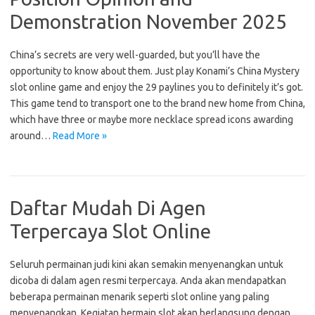
Demonstration November 2025
China’s secrets are very well-guarded, but you’ll have the
opportunity to know about them. Just play Konami’s China Mystery
slot online game and enjoy the 29 paylines you to definitely it’s got.
This game tend to transport one to the brand new home from China,
which have three or maybe more necklace spread icons awarding
around…
Read More »
Daftar Mudah Di Agen
Terpercaya Slot Online
Seluruh permainan judi kini akan semakin menyenangkan untuk
dicoba di dalam agen resmi terpercaya. Anda akan mendapatkan
beberapa permainan menarik seperti slot online yang paling
menyenangkan. Kegiatan bermain slot akan berlangsung dengan