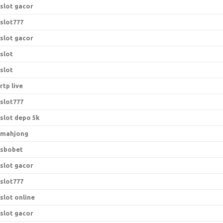
slot gacor
slot777
slot gacor
slot
slot
rtp live
slot777
slot depo 5k
mahjong
sbobet
slot gacor
slot777
slot online
slot gacor