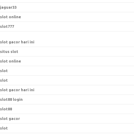
jaguar33
slot online
slot777
slot gacor hari ini
situs slot
slot online
slot
slot
slot gacor hari ini
slot88 login
slot88
slot gacor
slot