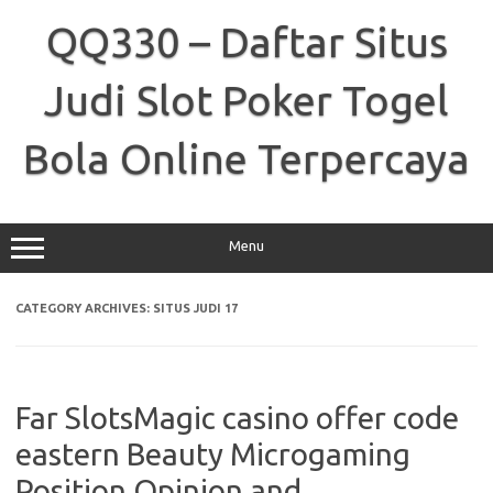
Skip
to
QQ330 – Daftar Situs
content
Judi Slot Poker Togel
Bola Online Terpercaya
Menu
CATEGORY ARCHIVES:
SITUS JUDI 17
Far SlotsMagic casino offer code
eastern Beauty Microgaming
Position Opinion and