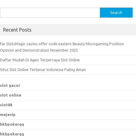
S
e
a
Recent Posts
r
c
Far SlotsMagic casino offer code eastern Beauty Microgaming Position
h
Opinion and Demonstration November 2025
f
Daftar Mudah Di Agen Terpercaya Slot Online
o
r
Situs Slot Online Terbesar Indonesia Paling Aman
:
slot gacor
slot online
slot88
mejavip
hkbpokerqq
hkbpokerqq