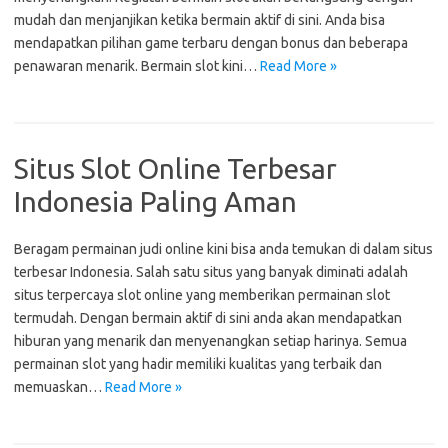
mudah dan menjanjikan ketika bermain aktif di sini. Anda bisa
mendapatkan pilihan game terbaru dengan bonus dan beberapa
penawaran menarik. Bermain slot kini…
Read More »
Situs Slot Online Terbesar
Indonesia Paling Aman
Beragam permainan judi online kini bisa anda temukan di dalam situs
terbesar Indonesia. Salah satu situs yang banyak diminati adalah
situs terpercaya slot online yang memberikan permainan slot
termudah. Dengan bermain aktif di sini anda akan mendapatkan
hiburan yang menarik dan menyenangkan setiap harinya. Semua
permainan slot yang hadir memiliki kualitas yang terbaik dan
memuaskan…
Read More »