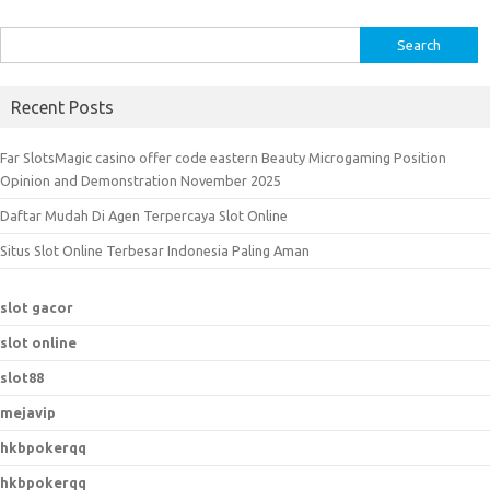
S
e
a
Recent Posts
r
c
Far SlotsMagic casino offer code eastern Beauty Microgaming Position
h
Opinion and Demonstration November 2025
f
Daftar Mudah Di Agen Terpercaya Slot Online
o
r
Situs Slot Online Terbesar Indonesia Paling Aman
:
slot gacor
slot online
slot88
mejavip
hkbpokerqq
hkbpokerqq