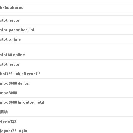
hkbpokerqq
slot gacor
slot gacor hari ini
slot online
slot88 online
slot gacor
koi365 link alternatif
mpo8080 daftar
mpo8080
mpo8080 link alternatif
赌场
dewa123
jaguar33 login