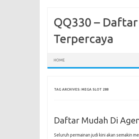
Skip
to
content
QQ330 – Daftar 
Terpercaya
HOME
TAG ARCHIVES:
MEGA SLOT 288
Daftar Mudah Di Agen
Seluruh permainan judi kini akan semakin m