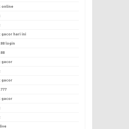
t online
t
t
t gacor hari ini
t88 login
t88
t gacor
t
t gacor
t777
t gacor
t
t
live