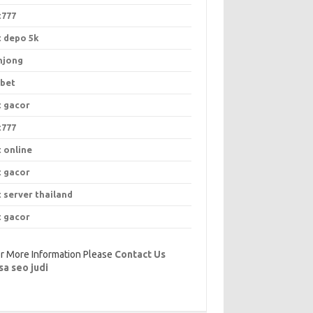
t777
t depo 5k
hjong
bet
t gacor
t777
t online
t gacor
t server thailand
t gacor
r More Information Please
Contact Us
sa seo judi