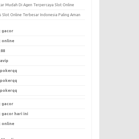
tar Mudah Di Agen Terpercaya Slot Online
s Slot Online Terbesar Indonesia Paling Aman
t gacor
t online
t88
avip
bpokerqq
bpokerqq
bpokerqq
t gacor
t gacor hari ini
t online