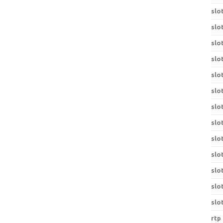
slo
slo
slo
slo
slo
slo
slo
slo
slo
slo
slo
slo
slo
rtp 