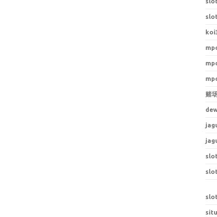
slo
slo
koi
mpo
mp
mpo
赌
dew
jag
jag
slo
slo
slo
sit