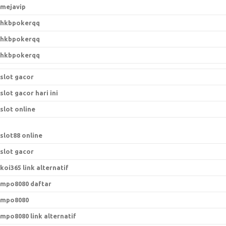
mejavip
hkbpokerqq
hkbpokerqq
hkbpokerqq
slot gacor
slot gacor hari ini
slot online
slot88 online
slot gacor
koi365 link alternatif
mpo8080 daftar
mpo8080
mpo8080 link alternatif