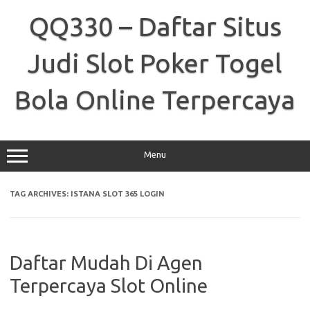
Skip
to
QQ330 – Daftar Situs
content
Judi Slot Poker Togel
Bola Online Terpercaya
Menu
TAG ARCHIVES:
ISTANA SLOT 365 LOGIN
Daftar Mudah Di Agen
Terpercaya Slot Online