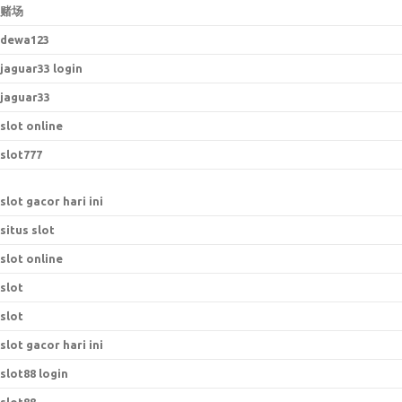
赌场
dewa123
jaguar33 login
jaguar33
slot online
slot777
slot gacor hari ini
situs slot
slot online
slot
slot
slot gacor hari ini
slot88 login