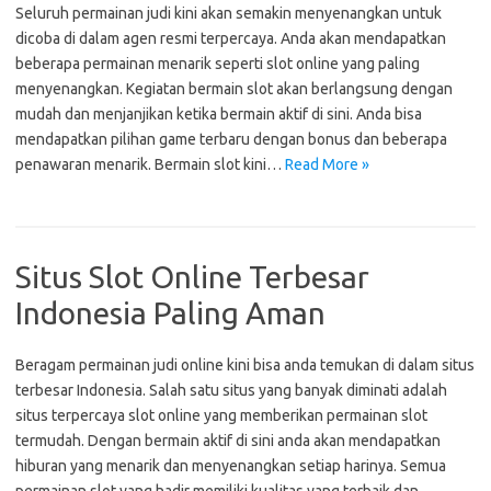
Seluruh permainan judi kini akan semakin menyenangkan untuk
dicoba di dalam agen resmi terpercaya. Anda akan mendapatkan
beberapa permainan menarik seperti slot online yang paling
menyenangkan. Kegiatan bermain slot akan berlangsung dengan
mudah dan menjanjikan ketika bermain aktif di sini. Anda bisa
mendapatkan pilihan game terbaru dengan bonus dan beberapa
penawaran menarik. Bermain slot kini…
Read More »
Situs Slot Online Terbesar
Indonesia Paling Aman
Beragam permainan judi online kini bisa anda temukan di dalam situs
terbesar Indonesia. Salah satu situs yang banyak diminati adalah
situs terpercaya slot online yang memberikan permainan slot
termudah. Dengan bermain aktif di sini anda akan mendapatkan
hiburan yang menarik dan menyenangkan setiap harinya. Semua