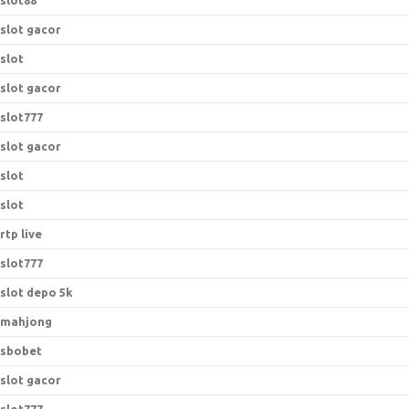
slot88
slot gacor
slot
slot gacor
slot777
slot gacor
slot
slot
rtp live
slot777
slot depo 5k
mahjong
sbobet
slot gacor